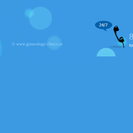
© www.gynecology-clinics.ru
К