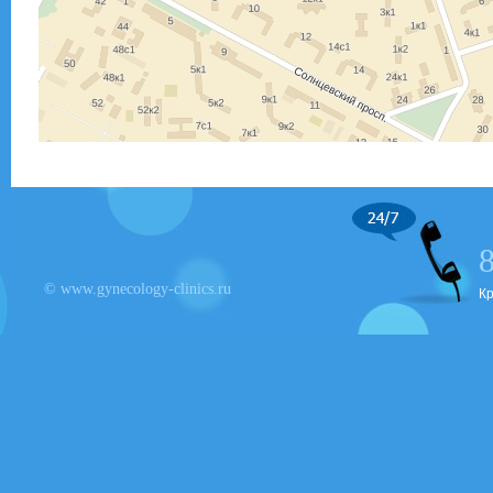
© www.gynecology-clinics.ru
К