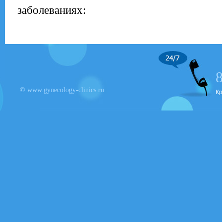
заболеваниях:
© www.gynecology-clinics.ru
К