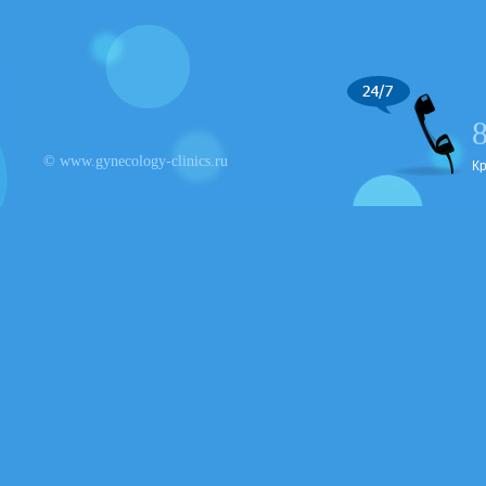
© www.gynecology-clinics.ru
К