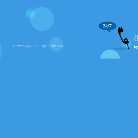
© www.gynecology-clinics.ru
К