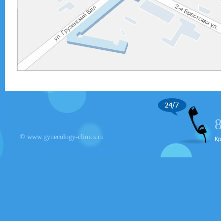
© www.gynecology-clinics.ru
К