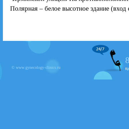
Полярная – белое высотное здание (вход 
© www.gynecology-clinics.ru
К