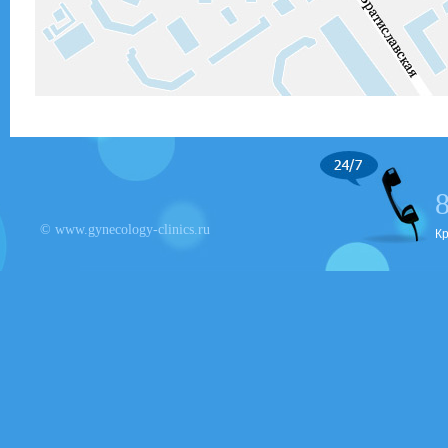
© www.gynecology-clinics.ru
К