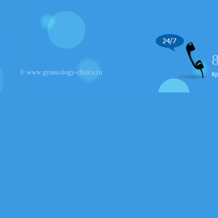
© www.gynecology-clinics.ru
К