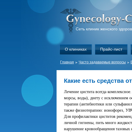
Сеть клиник женского здоро
О клиниках
Прайс-лист
Главная
Часто задаваемые вопросы
Какие есть средства о
Лечение цистита всегда комплексное.
морсы, воды), диету с исключением 
терапии (антибиотики или сульфанил
также физиотерапию: ионофорез, УВ
Для профилактики циститов рекоменд
личной гигиены, пить много жидкост
нарушение кровообращения тазовых о