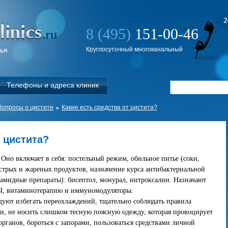
8 (495)
151-00-46
вья
Круглосуточный многоканальный
Телефоны и адреса клиник
Вопросы о цистите
Какие есть средства от цистита?
т цистита?
 Оно включает в себя: постельный режим, обильное питье (соки,
острых и жареных продуктов, назначение курса антибактериальной
амидные препараты): бисептол, монурал, нитроксалин. Назначают
Ч, витаминотерапию и иммуномодуляторы.
уют избегать переохлаждений, тщательно соблюдать правила
и, не носить слишком тесную поясную одежду, которая провоцирует
рганов, бороться с запорами, пользоваться средствами личной