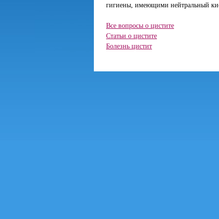
гигиены, имеющими нейтральный кис
Все вопросы о цистите
Статьи о цистите
Болезнь цистит