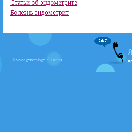
Статьи об эндометрите
Болезнь эндометрит
© www.gynecology-clinics.ru
К