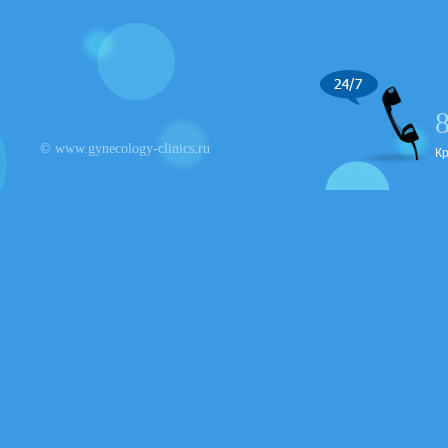
© www.gynecology-clinics.ru
К