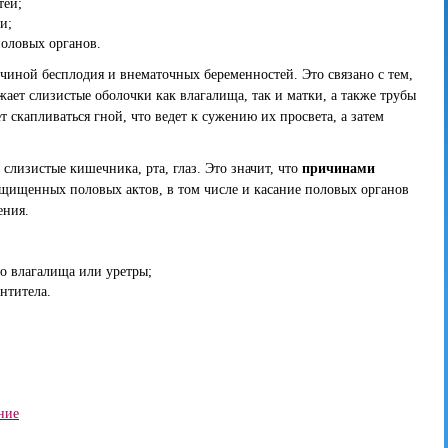
тей;
и;
оловых органов.
чиной бесплодия и внематочных беременностей. Это связано с тем,
жает слизистые оболочки как влагалища, так и матки, а также трубы
т скапливаться гной, что ведет к сужению их просвета, а затем
слизистые кишечника, рта, глаз. Это значит, что
причинами
щищенных половых актов, в том числе и касание половых органов
ения.
о влагалища или уретры;
нтитела.
ние