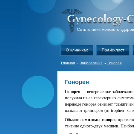
Сеть клиник женского здоро
О клиниках
Прайс-лист
Главная
Заболевания
Гонорея
Гонорея
Гонорея
— венерическое заболевание
получила из-за характерных симптом
переводе гонорея означает “семятечени
называют триппером (от trophen- капл
Обычно
симптомы гонореи
проявляю
течение одного-двух месяцев. Наибо