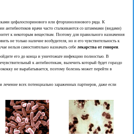
ками цефалоспоринового или фторхинолонового ряда. К
и антибиотиков врачи часто сталкиваются со штаммами (видами)
нитет к некоторым веществам. Поэтому для правильного назначения
ить не только наличие возбудителя, но и его чувствительность к
учае нельзя самостоятельно назначать себе
лекарства от гонореи
.
ройдите его до конца и уничтожьте инфекцию полностью. В
ечувствительный к антибиотикам, вылечить который будет гораздо
нококку не вырабатывается, поэтому болезнь может перейти в
и лечение всех потенциально зараженных партнеров, даже если