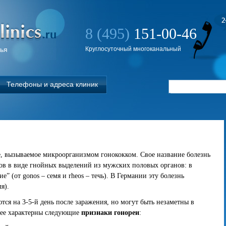
8 (495)
151-00-46
вья
Круглосуточный многоканальный
Телефоны и адреса клиник
, вызываемое микроорганизмом гонококком. Свое название болезнь
ов в виде гнойных выделений из мужских половых органов: в
е” (от gonos – семя и rheos – течь). В Германии эту болезнь
я).
тся на 3-5-й день после заражения, но могут быть незаметны в
лее характерны следующие
признаки гонореи
: