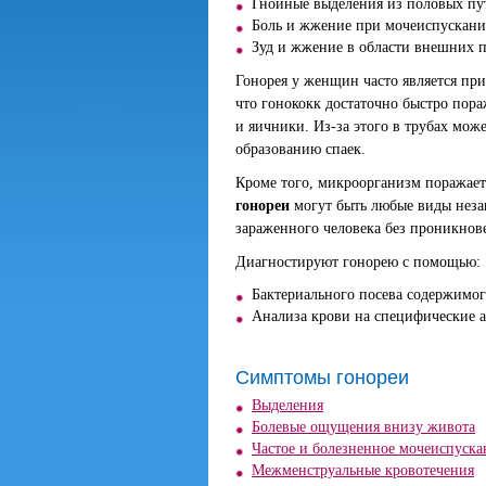
Гнойные выделения из половых пу
Боль и жжение при мочеиспускани
Зуд и жжение в области внешних п
Гонорея у женщин часто является при
что гонококк достаточно быстро пора
и яичники. Из-за этого в трубах може
образованию спаек.
Кроме того, микроорганизм поражает 
гонореи
могут быть любые виды неза
зараженного человека без проникнов
Диагностируют гонорею с помощью:
Бактериального посева содержимог
Анализа крови на специфические а
Симптомы гонореи
Выделения
Болевые ощущения внизу живота
Частое и болезненное мочеиспуска
Межменструальные кровотечения