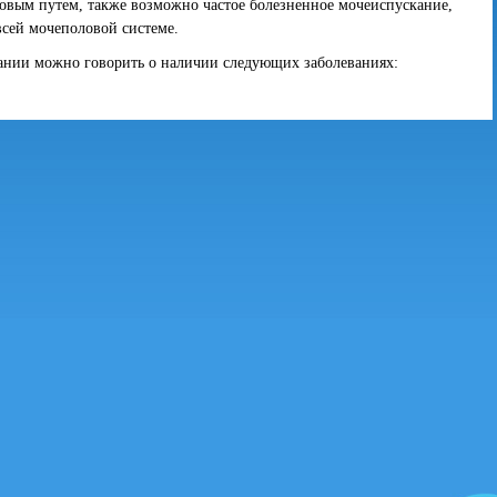
овым путем, также возможно частое болезненное мочеиспускание,
всей мочеполовой системе.
ании можно говорить о наличии следующих заболеваниях: