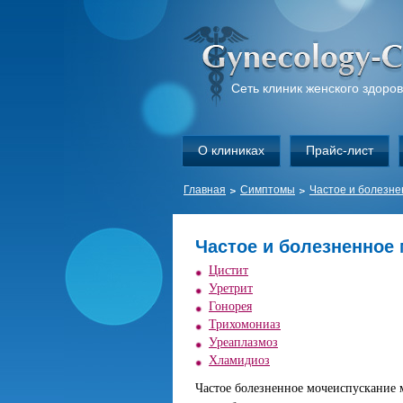
Сеть клиник женского здоро
О клиниках
Прайс-лист
Главная
Симптомы
Частое и болезне
Частое и болезненное
Цистит
Уретрит
Гонорея
Трихомониаз
Уреаплазмоз
Хламидиоз
Частое болезненное мочеиспускание 