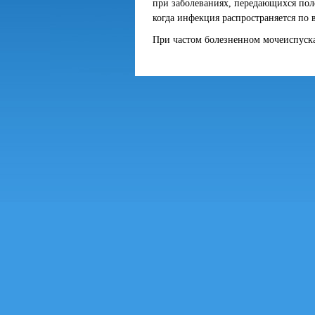
при заболеваниях, передающихся пол
когда инфекция распространяется по 
При частом болезненном мочеиспуск