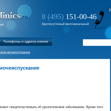
8 (495)
151-00-46
вья
Круглосуточный многоканальный
Телефоны и адреса клиник
нное мочеиспускание
 мочеиспускание
может свидетельствовать об урологическом заболевании. Кроме того