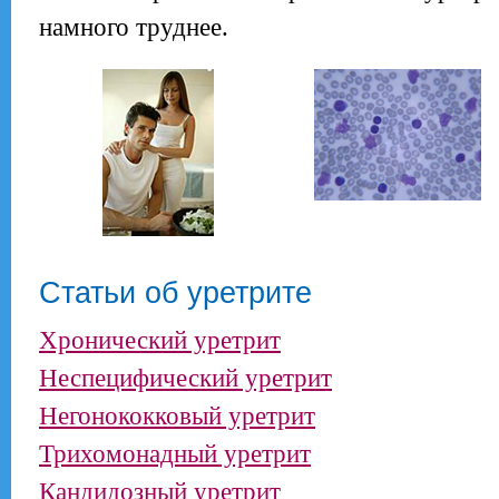
намного труднее.
Статьи об уретрите
Хронический уретрит
Неспецифический уретрит
Негонококковый уретрит
Трихомонадный уретрит
Кандидозный уретрит